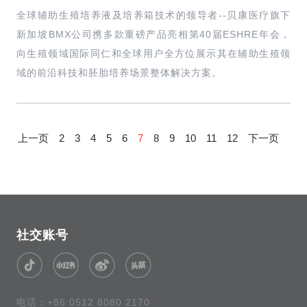
全球辅助生殖培养液及培养箱技术的领导者--贝康医疗旗下
新加坡BMX公司携多款重磅产品亮相第40届ESHRE年会，
向生殖领域国际同仁和全球用户全方位展示其在辅助生殖领
域的前沿科技和胚胎培养场景整体解决方案。
上一页
2
3
4
5
6
7
8
9
10
11
12
下一页
社交账号
电话：+86 0512 8080 2170